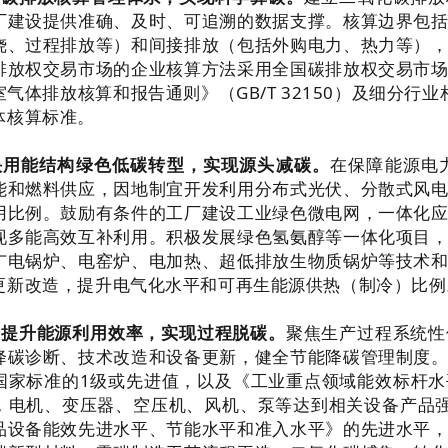
厂建设提供准确、及时、可追溯的数据支撑。核算边界包
烧、过程排放等）和间接排放（包括外购电力、热力等）
排放权交易市场的企业核算方法采用全国碳排放权交易市
室气体排放核算和报告通则》（
GB/T 32150
）及细分行业
体核算标准。
快用能结构绿色低碳转型，实现源头减碳。
在保障能源电
能和燃料供应，因地制宜开发利用分布式光伏、分散式风
用比例。鼓励有条件的工厂建设工业绿色微电网，一体化
现多能高效互补利用。积极发展绿色氢氨醇等一体化项目
广电锅炉、电窑炉、电加热、超低排放生物质锅炉等技术
更新改造，提升电气化水平和可再生能源供热（制冷）比例
幅提升能源利用效率，实现过程脱碳。
聚焦生产过程系统性
降碳诊断、技术改造和设备更新，健全节能降碳管理制度
国家标准的
1
级或先进值，以及《工业重点领域能效标杆水
，电机、变压器、空压机、风机、泵等达到相关设备产品
品设备能效先进水平、节能水平和准入水平》的先进水平