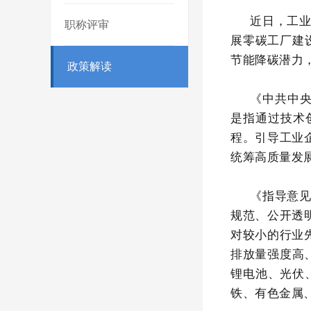
近日，工
职称评审
展零碳工厂建
节能降碳潜力
政策解读
《中共中
是指通过技术
程。引导工业
统筹高质量发
《指导意
规范、公开透
对较小的行业
排放量强度高
锂电池、光伏
铁、有色金属