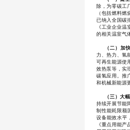
除，为零碳工
（包括燃料燃
已纳入全国碳
《工业企业温
的相关温室气
（二）加
力、热力、氢
可再生能源使
效热泵等，实
碳氢应用。推
和机械新能源
（三）大
持续开展节能
制性能耗限额
设备能效水平
《重点用能产