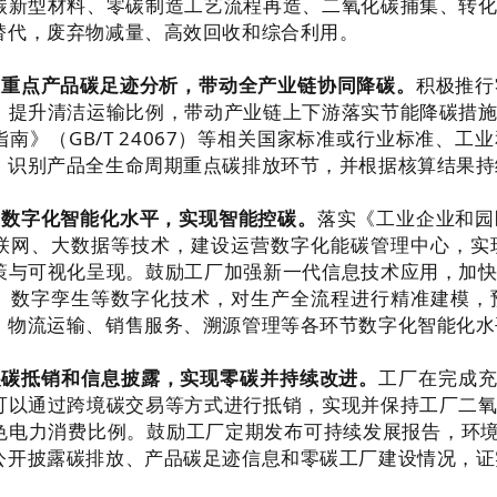
碳新型材料、零碳制造工艺流程再造、二氧化碳捕集、转
替代，废弃物减量、高效回收和综合利用。
展重点产品碳足迹分析，带动全产业链协同降碳。
积极推行
，提升清洁运输比例，带动产业链上下游落实节能降碳措
指南》（
GB/T 24067
）等相关国家标准或行业标准、工业
，识别产品全生命周期重点碳排放环节，并根据核算结果持
升数字化智能化水平，实现智能控碳。
落实《工业企业和园
联网、大数据等技术，建设运营数字化能碳管理中心，实
策与可视化呈现。鼓励工厂加强新一代信息技术应用，加
、数字孪生等数字化技术，对生产全流程进行精准建模，
、物流运输、销售服务、溯源管理等各环节数字化智能化水
展碳抵销和信息披露，实现零碳并持续改进。
工厂在完成充
可以通过跨境碳交易等方式进行抵销，实现并保持工厂二
色电力消费比例。鼓励工厂定期发布可持续发展报告，环
公开披露碳排放、产品碳足迹信息和零碳工厂建设情况，证